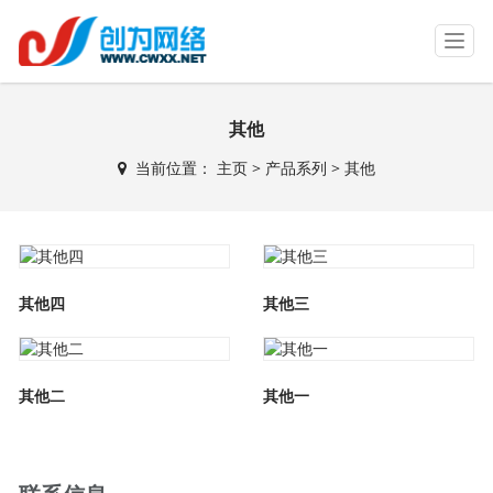
T
o
g
g
其他
l
e
当前位置：
主页
>
产品系列
> 其他
n
a
v
i
g
a
其他四
其他三
t
i
o
n
其他二
其他一