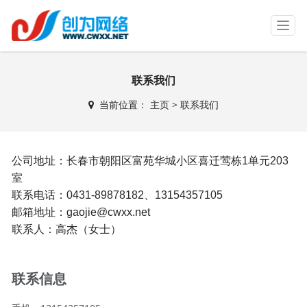
T
o
g
g
联系我们
l
e
当前位置：
主页
>
联系我们
n
a
v
i
公司地址：
长春市朝阳区富苑华城小区喜迁莺栋1单元203
g
a
室
t
联系电话：0431-89878182、13154357105
i
邮箱地址：gaojie@cwxx.net
o
联系人：高杰（女士）
n
联系信息