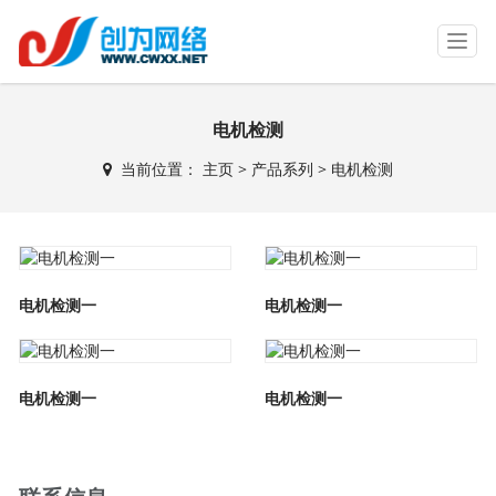
T
o
g
g
电机检测
l
e
当前位置：
主页
>
产品系列
> 电机检测
n
a
v
i
g
a
电机检测一
电机检测一
t
i
o
n
电机检测一
电机检测一