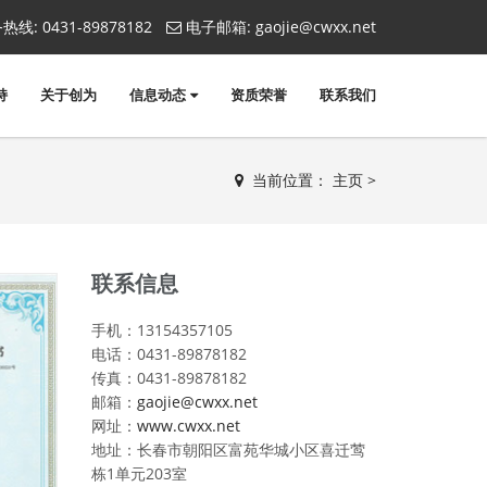
热线:
0431-89878182
电子邮箱:
gaojie@cwxx.net
持
关于创为
信息动态
资质荣誉
联系我们
当前位置：
主页
>
联系信息
手机：13154357105
电话：0431-89878182
传真：0431-89878182
邮箱：
gaojie@cwxx.net
网址：
www.cwxx.net
地址：长春市朝阳区富苑华城小区喜迁莺
栋1单元203室