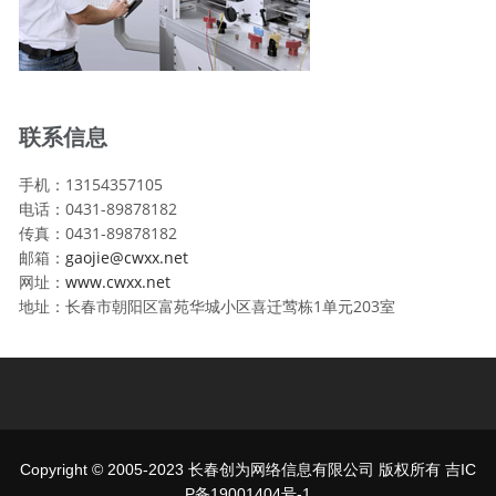
联系信息
手机：13154357105
电话：0431-89878182
传真：0431-89878182
邮箱：
gaojie@cwxx.net
网址：
www.cwxx.net
地址：长春市朝阳区富苑华城小区喜迁莺栋1单元203室
Copyright © 2005-2023 长春创为网络信息有限公司 版权所有
吉IC
P备19001404号-1