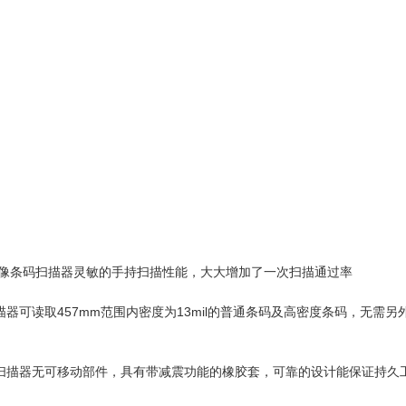
g一维影像条码扫描器灵敏的手持扫描性能，大大增加了一次扫描通过率
码扫描器可读取457mm范围内密度为13mil的普通条码及高密度条码，无需另
影像条码扫描器无可移动部件，具有带减震功能的橡胶套，可靠的设计能保证持久