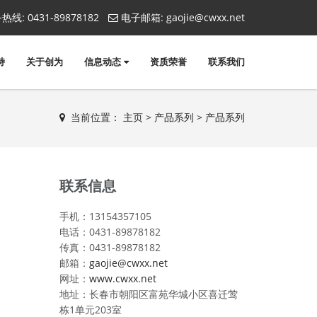
热线:
0431-89878182
电子邮箱:
gaojie@cwxx.net
持
关于创为
信息动态
资质荣誉
联系我们
当前位置：
主页
>
产品系列
>
产品系列
联系信息
手机：13154357105
电话：0431-89878182
传真：0431-89878182
邮箱：
gaojie@cwxx.net
网址：
www.cwxx.net
地址：长春市朝阳区富苑华城小区喜迁莺
栋1单元203室