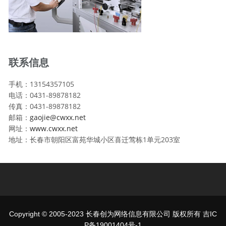
联系信息
手机：13154357105
电话：0431-89878182
传真：0431-89878182
邮箱：
gaojie@cwxx.net
网址：
www.cwxx.net
地址：长春市朝阳区富苑华城小区喜迁莺栋1单元203室
Copyright © 2005-2023 长春创为网络信息有限公司 版权所有
吉IC
P备19001404号-1