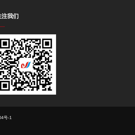
关注我们
04号-1