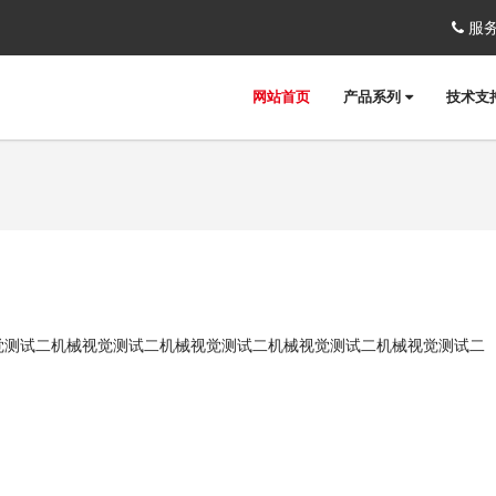
服务
网站首页
产品系列
技术支
觉测试二机械视觉测试二机械视觉测试二机械视觉测试二机械视觉测试二