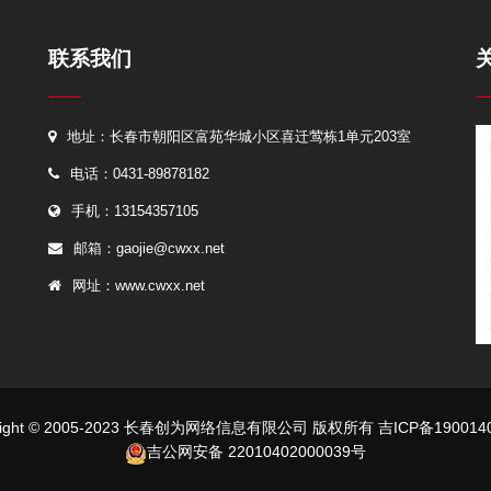
联系我们
地址：长春市朝阳区富苑华城小区喜迁莺栋1单元203室
电话：0431-89878182
手机：13154357105
邮箱：
gaojie@cwxx.net
网址：
www.cwxx.net
yright © 2005-2023 长春创为网络信息有限公司 版权所有
吉ICP备190014
吉公网安备 22010402000039号