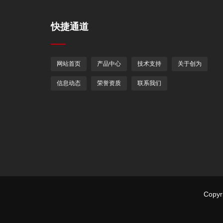
快捷通道
网站首页
产品中心
技术支持
关于创为
信息动态
荣誉资质
联系我们
Cop