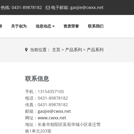
热线:
0431-89878182
电子邮箱:
gaojie@cwxx.net
持
关于创为
信息动态
资质荣誉
联系我们
当前位置：
主页
>
产品系列
>
产品系列
联系信息
手机：13154357105
电话：0431-89878182
传真：0431-89878182
邮箱：
gaojie@cwxx.net
网址：
www.cwxx.net
地址：长春市朝阳区富苑华城小区喜迁莺
栋1单元203室