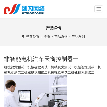
T
o
g
g
产品详情
l
e
当前位置：
主页
>
产品系列
>
产品系列
n
a
v
i
非智能电机汽车天窗控制器一
g
a
t
机械视觉测试二机械视觉测试二机械视觉测试二机械视觉测试二机
i
械视觉测试二机械视觉测试二机械视觉测试二机械视觉测试二
o
n