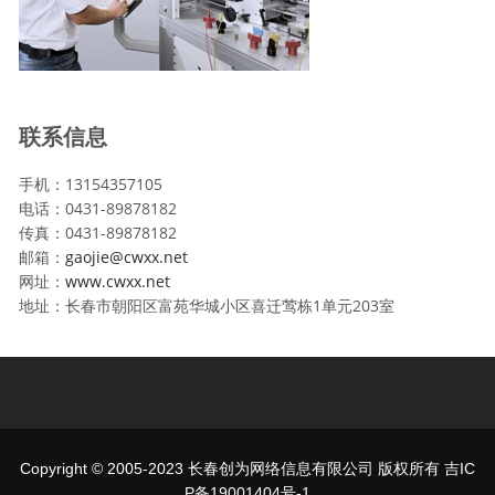
联系信息
手机：13154357105
电话：0431-89878182
传真：0431-89878182
邮箱：
gaojie@cwxx.net
网址：
www.cwxx.net
地址：长春市朝阳区富苑华城小区喜迁莺栋1单元203室
Copyright © 2005-2023 长春创为网络信息有限公司 版权所有
吉IC
P备19001404号-1