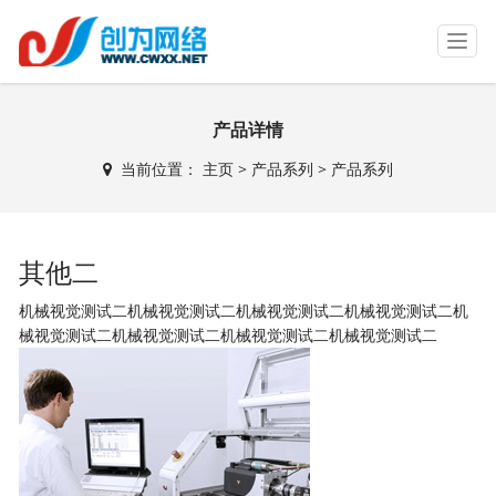
T
o
g
g
产品详情
l
e
当前位置：
主页
>
产品系列
>
产品系列
n
a
v
i
其他二
g
a
t
机械视觉测试二机械视觉测试二机械视觉测试二机械视觉测试二机
i
械视觉测试二机械视觉测试二机械视觉测试二机械视觉测试二
o
n