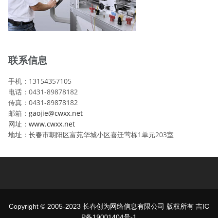
联系信息
手机：13154357105
电话：0431-89878182
传真：0431-89878182
邮箱：
gaojie@cwxx.net
网址：
www.cwxx.net
地址：长春市朝阳区富苑华城小区喜迁莺栋1单元203室
Copyright © 2005-2023 长春创为网络信息有限公司 版权所有
吉IC
P备19001404号-1