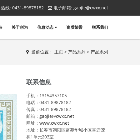
热线:
0431-89878182
电子邮箱:
gaojie@cwxx.net
持
关于创为
信息动态
资质荣誉
联系我们
当前位置：
主页
>
产品系列
>
产品系列
联系信息
手机：13154357105
电话：0431-89878182
传真：0431-89878182
邮箱：
gaojie@cwxx.net
网址：
www.cwxx.net
地址：长春市朝阳区富苑华城小区喜迁莺
栋1单元203室